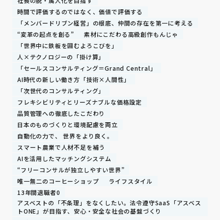
社長の脱・属人化を目指す
時間で評価するのではなく、価値で評価する
「メンバードリブン経営」の根底、仲間の存在を第一に考える
“変革の起点を創る”
素材にこだわる高級創作もんじゃ
「世界中に鉄板を囲むよろこびを」
人×テクノロジーの「掛け算」
「セールスコンサルティング＝Grand Central」
AI時代の新しい働き方「技術×人間性」
「次世代のコンサルティング」
フレキシビリティとリーズナブルな価格設定
品質管理への徹底したこだわり
日本のものづくりと環境配慮を両立
自動化の力で、 世界をより良く。
スマート農業で人材不足を補う
AIを活用したマッチングシステム
“フリーコンサルが独立しやすい世界”
唯一無二のコーヒーショップ
ライフスタイル
13年間退職者0
アスベストの「不条理」をなくしたい。法令遵守SaaS「アスベス
トONE」が目指す、安心・安全な社会の基盤づくり