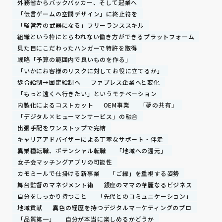
外務省からバックパッカー、そして起業へ
「伝言ゲームの空間デザイン」に終止符を
「経営者の武器になる」フリーランススキル
組織という枠にとらわれない働き方ができるプラットフォーム
見た目にこだわったハンガーで特許を取得
戦略「予算の範囲内で良いものを作る」
「いかにお客様のリスクに対してお役に立てるか」
歩合給制→固定給制へ
ファブレス企業へと変化
「もっと遠くへ行きたい」というモチベーション
内製化によるコストカット
OEM事業
「夢の共有」
「デジタル×ヒューマンサービス」の融合
出張手配をワンストップで完結
キャリアアドバイザーによる丁寧なサポート・伴走
異業種転職、ポテンシャル転職
「地域への還元」
女子会マッチングアプリの可能性
カモミールで仕掛ける新事業
「ご縁」を重視する姿勢
舞台監督のマネジメント術
銀座のママの華麗なるビジネス
自分をしっかり持つこと
「先代とのコミュニケーション」
地域貢献
異色の経歴を持つデジタルマーケティングのプロ
「品質第一」
自分が本当に楽しめるかどうか