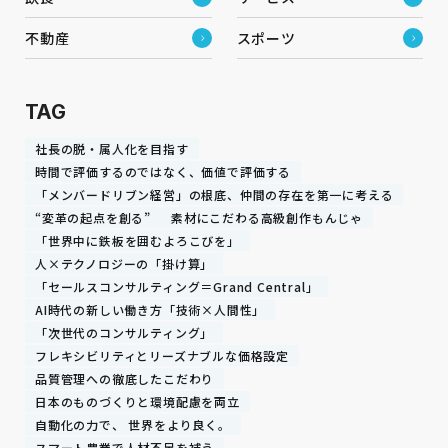
不動産
スポーツ
TAG
社長の脱・属人化を目指す
時間で評価するのではなく、価値で評価する
「メンバードリブン経営」の根底、仲間の存在を第一に考える
“変革の起点を創る”
素材にこだわる高級創作もんじゃ
「世界中に鉄板を囲むよろこびを」
人×テクノロジーの「掛け算」
「セールスコンサルティング＝Grand Central」
AI時代の新しい働き方「技術×人間性」
「次世代のコンサルティング」
フレキシビリティとリーズナブルな価格設定
品質管理への徹底したこだわり
日本のものづくりと環境配慮を両立
自動化の力で、 世界をより良く。
スマート農業で人材不足を補う