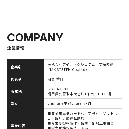
COMPANY
企業情報
株式会社アイナックシステム（英語表記
企業名
INAK SYSTEM Co.,Ltd）
代表者
稲員 重典
〒839-0809
所在地
福岡県久留米市東合川4丁目1-1-101号
設立
2008年（平成20年）05月
■産業用電気ハードウェア設計、ソフトウ
ェア設計、試運転請負
■産業制御盤製作・設置、配線工事請負
事業内容
■省力化機器製造・販売