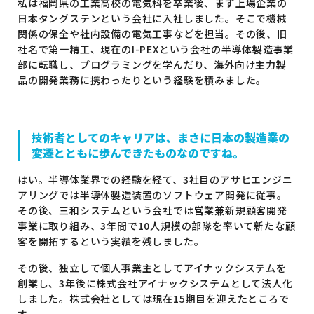
私は福岡県の工業高校の電気科を卒業後、まず上場企業の
日本タングステンという会社に入社しました。そこで機械
関係の保全や社内設備の電気工事などを担当。その後、旧
社名で第一精工、現在のI-PEXという会社の半導体製造事業
部に転職し、プログラミングを学んだり、海外向け主力製
品の開発業務に携わったりという経験を積みました。
技術者としてのキャリアは、まさに日本の製造業の
変遷とともに歩んできたものなのですね。
はい。半導体業界での経験を経て、3社目のアサヒエンジニ
アリングでは半導体製造装置のソフトウェア開発に従事。
その後、三和システムという会社では営業兼新規顧客開発
事業に取り組み、3年間で10人規模の部隊を率いて新たな顧
客を開拓するという実績を残しました。
その後、独立して個人事業主としてアイナックシステムを
創業し、3年後に株式会社アイナックシステムとして法人化
しました。株式会社としては現在15期目を迎えたところで
す。