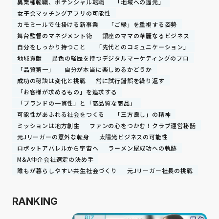
異業種転職、ポテンシャル転職
「地域への還元」
女子会マッチングアプリの可能性
カモミールで仕掛ける新事業
「ご縁」を重視する姿勢
舞台監督のマネジメント術
銀座のママの華麗なるビジネス
自分をしっかり持つこと
「先代とのコミュニケーション」
地域貢献
異色の経歴を持つデジタルマーケティングのプロ
「品質第一」
自分が本当に楽しめるかどうか
成功の秘訣は変化と挑戦
常に試行錯誤を繰り返す
「お客様が求めるもの」を追求する
「ブランドの一貫性」と「高品質な商品」
可能性があふれる社会をつくる
「三方良し」の精神
ミッションは地方創生
ファンの心をつかむ！クラブ運営秘話
元Jリーガーの意外な転身
太陽光ビジネスの可能性
ロボットアパレルから宇宙へ
ラーメン屋成功への軌跡
M&A仲介会社選定の決め手
誰もが暮らしやすい共生社会づくり
元Jリーガー社長の挑戦
RANKING