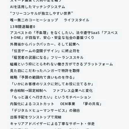
AIを活用したマッチングシステム
“フリーコンサルが独立しやすい世界”
唯一無二のコーヒーショップ
ライフスタイル
13年間退職者0
アスベストの「不条理」をなくしたい。法令遵守SaaS「アスベス
トONE」が目指す、安心・安全な社会の基盤づくり
外務省からバックパッカー、そして起業へ
「伝言ゲームの空間デザイン」に終止符を
「経営者の武器になる」フリーランススキル
組織という枠にとらわれない働き方ができるプラットフォーム
見た目にこだわったハンガーで特許を取得
戦略「予算の範囲内で良いものを作る」
「いかにお客様のリスクに対してお役に立てるか」
歩合給制→固定給制へ
ファブレス企業へと変化
「もっと遠くへ行きたい」というモチベーション
内製化によるコストカット
OEM事業
「夢の共有」
「デジタル×ヒューマンサービス」の融合
出張手配をワンストップで完結
キャリアアドバイザーによる丁寧なサポート・伴走