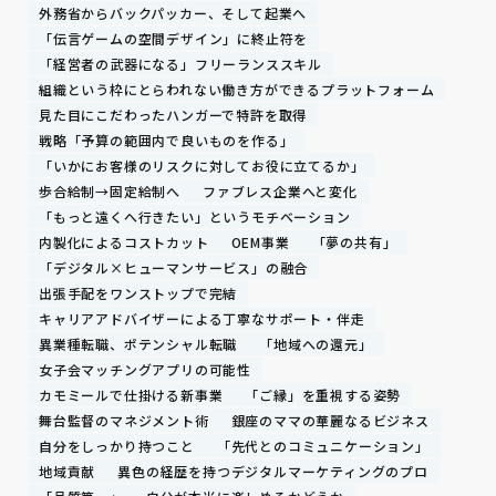
外務省からバックパッカー、そして起業へ
「伝言ゲームの空間デザイン」に終止符を
「経営者の武器になる」フリーランススキル
組織という枠にとらわれない働き方ができるプラットフォーム
見た目にこだわったハンガーで特許を取得
戦略「予算の範囲内で良いものを作る」
「いかにお客様のリスクに対してお役に立てるか」
歩合給制→固定給制へ
ファブレス企業へと変化
「もっと遠くへ行きたい」というモチベーション
内製化によるコストカット
OEM事業
「夢の共有」
「デジタル×ヒューマンサービス」の融合
出張手配をワンストップで完結
キャリアアドバイザーによる丁寧なサポート・伴走
異業種転職、ポテンシャル転職
「地域への還元」
女子会マッチングアプリの可能性
カモミールで仕掛ける新事業
「ご縁」を重視する姿勢
舞台監督のマネジメント術
銀座のママの華麗なるビジネス
自分をしっかり持つこと
「先代とのコミュニケーション」
地域貢献
異色の経歴を持つデジタルマーケティングのプロ