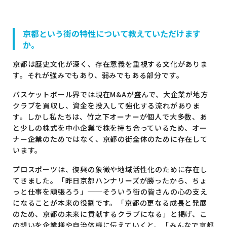
京都という街の特性について教えていただけます
か。
京都は歴史文化が深く、存在意義を重視する文化がありま
す。それが強みでもあり、弱みでもある部分です。
バスケットボール界では現在M&Aが盛んで、大企業が地方
クラブを買収し、資金を投入して強化する流れがありま
す。しかし私たちは、竹之下オーナーが個人で大多数、あ
と少しの株式を中小企業で株を持ち合っているため、オー
ナー企業のためではなく、京都の街全体のために存在して
います。
プロスポーツは、復興の象徴や地域活性化のために存在し
てきました。「昨日京都ハンナリーズが勝ったから、ちょ
っと仕事を頑張ろう」──そういう街の皆さんの心の支え
になることが本来の役割です。「京都の更なる成長と発展
のため、京都の未来に貢献するクラブになる」と掲げ、こ
の想いを企業様や自治体様に伝えていくと、「みんなで京都