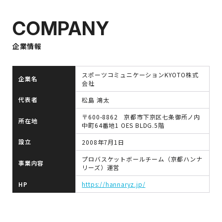
COMPANY
企業情報
スポーツコミュニケーションKYOTO株式
企業名
会社
代表者
松島 鴻太
〒600-8862 京都市下京区七条御所ノ内
所在地
中町64番地1 OES BLDG.5階
設立
2008年7月1日
プロバスケットボールチーム（京都ハンナ
事業内容
リーズ）運営
HP
https://hannaryz.jp/