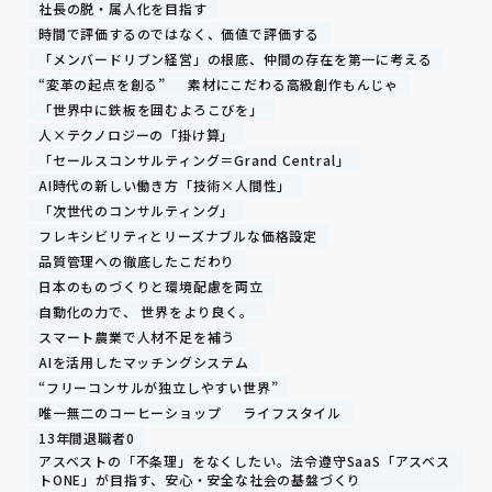
社長の脱・属人化を目指す
時間で評価するのではなく、価値で評価する
「メンバードリブン経営」の根底、仲間の存在を第一に考える
“変革の起点を創る”
素材にこだわる高級創作もんじゃ
「世界中に鉄板を囲むよろこびを」
人×テクノロジーの「掛け算」
「セールスコンサルティング＝Grand Central」
AI時代の新しい働き方「技術×人間性」
「次世代のコンサルティング」
フレキシビリティとリーズナブルな価格設定
品質管理への徹底したこだわり
日本のものづくりと環境配慮を両立
自動化の力で、 世界をより良く。
スマート農業で人材不足を補う
AIを活用したマッチングシステム
“フリーコンサルが独立しやすい世界”
唯一無二のコーヒーショップ
ライフスタイル
13年間退職者0
アスベストの「不条理」をなくしたい。法令遵守SaaS「アスベス
トONE」が目指す、安心・安全な社会の基盤づくり