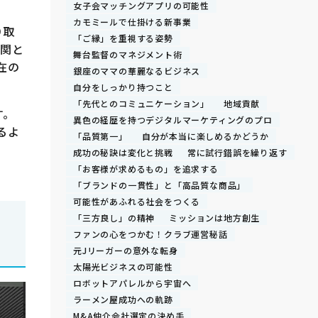
女子会マッチングアプリの可能性
カモミールで仕掛ける新事業
り取
「ご縁」を重視する姿勢
機関と
舞台監督のマネジメント術
在の
銀座のママの華麗なるビジネス
自分をしっかり持つこと
「先代とのコミュニケーション」
地域貢献
す。
異色の経歴を持つデジタルマーケティングのプロ
るよ
「品質第一」
自分が本当に楽しめるかどうか
成功の秘訣は変化と挑戦
常に試行錯誤を繰り返す
「お客様が求めるもの」を追求する
「ブランドの一貫性」と「高品質な商品」
可能性があふれる社会をつくる
「三方良し」の精神
ミッションは地方創生
ファンの心をつかむ！クラブ運営秘話
元Jリーガーの意外な転身
太陽光ビジネスの可能性
ロボットアパレルから宇宙へ
ラーメン屋成功への軌跡
M&A仲介会社選定の決め手