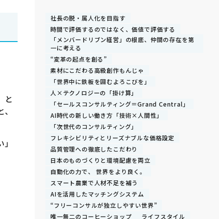
社長の脱・属人化を目指す
時間で評価するのではなく、価値で評価する
「メンバードリブン経営」の根底、仲間の存在を第
一に考える
“変革の起点を創る”
素材にこだわる高級創作もんじゃ
「世界中に鉄板を囲むよろこびを」
人×テクノロジーの「掛け算」
）と
「セールスコンサルティング＝Grand Central」
と、
AI時代の新しい働き方「技術×人間性」
「次世代のコンサルティング」
フレキシビリティとリーズナブルな価格設定
い」
品質管理への徹底したこだわり
日本のものづくりと環境配慮を両立
自動化の力で、 世界をより良く。
スマート農業で人材不足を補う
AIを活用したマッチングシステム
“フリーコンサルが独立しやすい世界”
唯一無二のコーヒーショップ
ライフスタイル