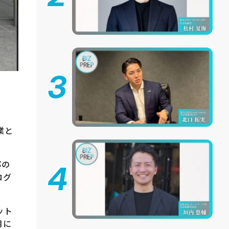
3
業と
部の
4
ログ
ット
月に