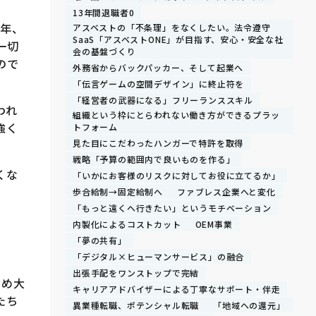
13年間退職者0
近年、
アスベストの「不条理」をなくしたい。法令遵守
SaaS「アスベストONE」が目指す、安心・安全な社
一切
会の基盤づくり
ので
外務省からバックパッカー、そして起業へ
「伝言ゲームの空間デザイン」に終止符を
「経営者の武器になる」フリーランススキル
われ
組織という枠にとらわれない働き方ができるプラッ
強く
トフォーム
見た目にこだわったハンガーで特許を取得
戦略「予算の範囲内で良いものを作る」
くな
「いかにお客様のリスクに対してお役に立てるか」
歩合給制→固定給制へ
ファブレス企業へと変化
「もっと遠くへ行きたい」というモチベーション
内製化によるコストカット
OEM事業
「夢の共有」
「デジタル×ヒューマンサービス」の融合
出張手配をワンストップで完結
ため大
キャリアアドバイザーによる丁寧なサポート・伴走
たち
異業種転職、ポテンシャル転職
「地域への還元」