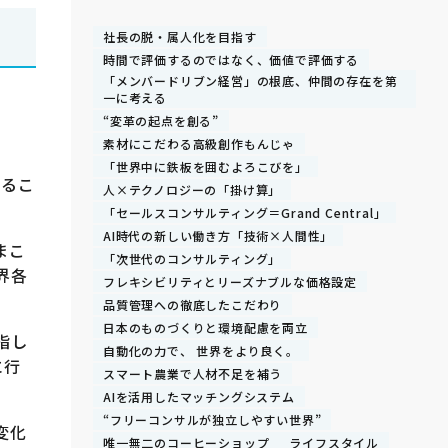
社長の脱・属人化を目指す
時間で評価するのではなく、価値で評価する
「メンバードリブン経営」の根底、仲間の存在を第
一に考える
“変革の起点を創る”
素材にこだわる高級創作もんじゃ
「世界中に鉄板を囲むよろこびを」
めるこ
人×テクノロジーの「掛け算」
「セールスコンサルティング＝Grand Central」
AI時代の新しい働き方「技術×人間性」
まこ
「次世代のコンサルティング」
界各
フレキシビリティとリーズナブルな価格設定
品質管理への徹底したこだわり
日本のものづくりと環境配慮を両立
指し
自動化の力で、 世界をより良く。
に行
スマート農業で人材不足を補う
AIを活用したマッチングシステム
“フリーコンサルが独立しやすい世界”
変化
唯一無二のコーヒーショップ
ライフスタイル