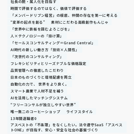
社長の脱・属人化を目指す
時間で評価するのではなく、価値で評価する
「メンバードリブン経営」の根底、仲間の存在を第一に考える
“変革の起点を創る”
素材にこだわる高級創作もんじゃ
「世界中に鉄板を囲むよろこびを」
人×テクノロジーの「掛け算」
「セールスコンサルティング＝Grand Central」
AI時代の新しい働き方「技術×人間性」
「次世代のコンサルティング」
フレキシビリティとリーズナブルな価格設定
品質管理への徹底したこだわり
日本のものづくりと環境配慮を両立
自動化の力で、 世界をより良く。
スマート農業で人材不足を補う
AIを活用したマッチングシステム
“フリーコンサルが独立しやすい世界”
唯一無二のコーヒーショップ
ライフスタイル
13年間退職者0
アスベストの「不条理」をなくしたい。法令遵守SaaS「アスベス
トONE」が目指す、安心・安全な社会の基盤づくり