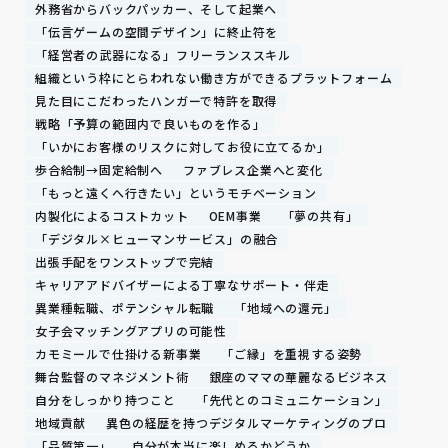
外務省からバックパッカー、そして起業へ
「伝言ゲームの空間デザイン」に終止符を
「経営者の武器になる」フリーランススキル
組織という枠にとらわれない働き方ができるプラットフォーム
見た目にこだわったハンガーで特許を取得
戦略「予算の範囲内で良いものを作る」
「いかにお客様のリスクに対してお役に立てるか」
歩合給制→固定給制へ
ファブレス企業へと変化
「もっと遠くへ行きたい」というモチベーション
内製化によるコストカット
OEM事業
「夢の共有」
「デジタル×ヒューマンサービス」の融合
出張手配をワンストップで完結
キャリアアドバイザーによる丁寧なサポート・伴走
異業種転職、ポテンシャル転職
「地域への還元」
女子会マッチングアプリの可能性
カモミールで仕掛ける新事業
「ご縁」を重視する姿勢
舞台監督のマネジメント術
銀座のママの華麗なるビジネス
自分をしっかり持つこと
「先代とのコミュニケーション」
地域貢献
異色の経歴を持つデジタルマーケティングのプロ
「品質第一」
自分が本当に楽しめるかどうか