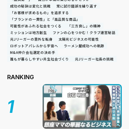
成功の秘訣は変化と挑戦
常に試行錯誤を繰り返す
「お客様が求めるもの」を追求する
「ブランドの一貫性」と「高品質な商品」
可能性があふれる社会をつくる
「三方良し」の精神
ミッションは地方創生
ファンの心をつかむ！クラブ運営秘話
元Jリーガーの意外な転身
太陽光ビジネスの可能性
ロボットアパレルから宇宙へ
ラーメン屋成功への軌跡
M&A仲介会社選定の決め手
誰もが暮らしやすい共生社会づくり
元Jリーガー社長の挑戦
RANKING
1