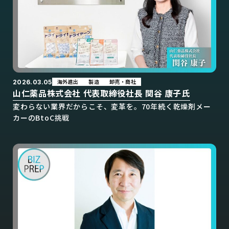
海外進出
製造
卸売・商社
2026.03.05
山仁薬品株式会社 代表取締役社長 関谷 康子氏
変わらない業界だからこそ、変革を。70年続く乾燥剤メー
カーのBtoC挑戦