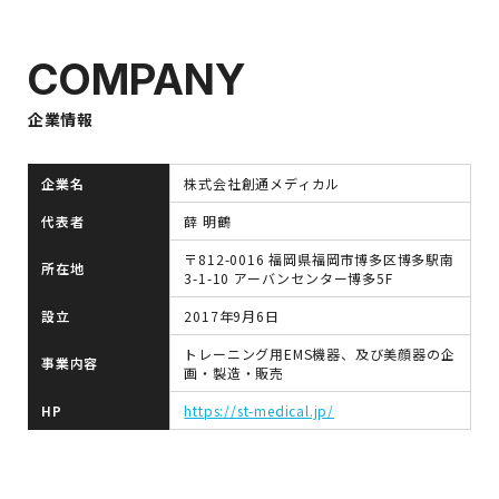
COMPANY
企業情報
企業名
株式会社創通メディカル
代表者
薛 明鶴
〒812-0016 福岡県福岡市博多区博多駅南
所在地
3-1-10 アーバンセンター博多5F
設立
2017年9月6日
トレーニング用EMS機器、及び美顔器の企
事業内容
画・製造・販売
HP
https://st-medical.jp/