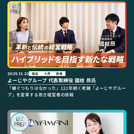
製造
小売
飲食
2025.12.23
よーじやグループ 代表取締役 國枝 昂氏
「継ぐつもりはなかった」121年続く老舗「よーじやグルー
プ」を変革する若き経営者の挑戦