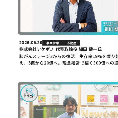
2026.05.29
事業承継
不動産
株式会社アケボノ 代表取締役 細田 健一氏
肺がんステージ3からの復活｜生存率19%を乗り
え、5億から20億へ。理念経営で描く300億への