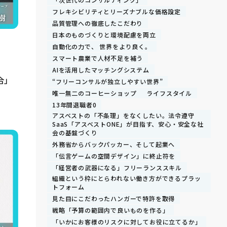
フレキシビリティとリーズナブルな価格設定
品質管理への徹底したこだわり
日本のものづくりと環境配慮を両立
自動化の力で、 世界をより良く。
スマート農業で人材不足を補う
AIを活用したマッチングシステム
合」
“フリーコンサルが独立しやすい世界”
唯一無二のコーヒーショップ
ライフスタイル
13年間退職者0
アスベストの「不条理」をなくしたい。法令遵守
SaaS「アスベストONE」が目指す、安心・安全な社
会の基盤づくり
外務省からバックパッカー、そして起業へ
「伝言ゲームの空間デザイン」に終止符を
「経営者の武器になる」フリーランススキル
組織という枠にとらわれない働き方ができるプラッ
トフォーム
見た目にこだわったハンガーで特許を取得
戦略「予算の範囲内で良いものを作る」
「いかにお客様のリスクに対してお役に立てるか」