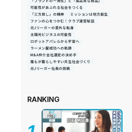
「ブランドの一貫性」と「高品質な商品」
可能性があふれる社会をつくる
「三方良し」の精神
ミッションは地方創生
ファンの心をつかむ！クラブ運営秘話
元Jリーガーの意外な転身
太陽光ビジネスの可能性
ロボットアパレルから宇宙へ
ラーメン屋成功への軌跡
M&A仲介会社選定の決め手
誰もが暮らしやすい共生社会づくり
元Jリーガー社長の挑戦
RANKING
1