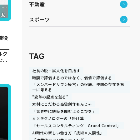
不動産
スポーツ
締役
ルク
TAG
デザ
社長の脱・属人化を目指す
時間で評価するのではなく、価値で評価する
「メンバードリブン経営」の根底、仲間の存在を第
一に考える
“変革の起点を創る”
素材にこだわる高級創作もんじゃ
「世界中に鉄板を囲むよろこびを」
人×テクノロジーの「掛け算」
「セールスコンサルティング＝Grand Central」
AI時代の新しい働き方「技術×人間性」
「次世代のコンサルティング」