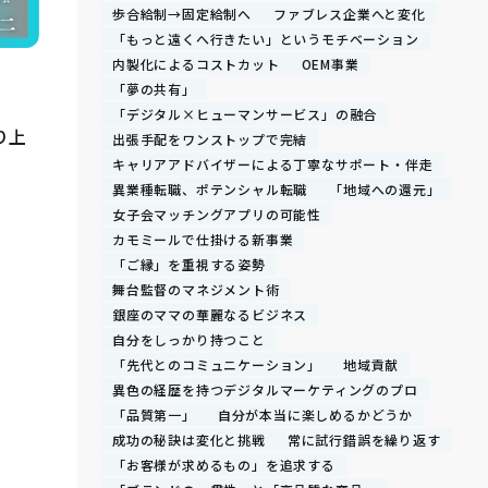
歩合給制→固定給制へ
ファブレス企業へと変化
「もっと遠くへ行きたい」というモチベーション
内製化によるコストカット
OEM事業
「夢の共有」
「デジタル×ヒューマンサービス」の融合
り上
出張手配をワンストップで完結
キャリアアドバイザーによる丁寧なサポート・伴走
異業種転職、ポテンシャル転職
「地域への還元」
女子会マッチングアプリの可能性
カモミールで仕掛ける新事業
「ご縁」を重視する姿勢
舞台監督のマネジメント術
銀座のママの華麗なるビジネス
自分をしっかり持つこと
「先代とのコミュニケーション」
地域貢献
異色の経歴を持つデジタルマーケティングのプロ
「品質第一」
自分が本当に楽しめるかどうか
成功の秘訣は変化と挑戦
常に試行錯誤を繰り返す
「お客様が求めるもの」を追求する