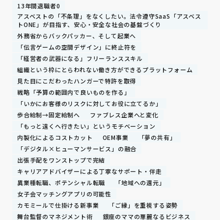
13年間退職者0
アスベストの「不条理」をなくしたい。法令遵守SaaS「アスベス
トONE」が目指す、安心・安全な社会の基盤づくり
外務省からバックパッカー、そして起業へ
「伝言ゲームの空間デザイン」に終止符を
「経営者の武器になる」フリーランススキル
組織という枠にとらわれない働き方ができるプラットフォーム
見た目にこだわったハンガーで特許を取得
戦略「予算の範囲内で良いものを作る」
「いかにお客様のリスクに対してお役に立てるか」
歩合給制→固定給制へ
ファブレス企業へと変化
「もっと遠くへ行きたい」というモチベーション
内製化によるコストカット
OEM事業
「夢の共有」
「デジタル×ヒューマンサービス」の融合
出張手配をワンストップで完結
キャリアアドバイザーによる丁寧なサポート・伴走
異業種転職、ポテンシャル転職
「地域への還元」
女子会マッチングアプリの可能性
カモミールで仕掛ける新事業
「ご縁」を重視する姿勢
舞台監督のマネジメント術
銀座のママの華麗なるビジネス