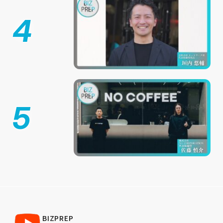
4
5
BIZPREP