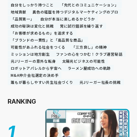
自分をしっかり持つこと
「先代とのコミュニケーション」
地域貢献
異色の経歴を持つデジタルマーケティングのプロ
「品質第一」
自分が本当に楽しめるかどうか
成功の秘訣は変化と挑戦
常に試行錯誤を繰り返す
「お客様が求めるもの」を追求する
「ブランドの一貫性」と「高品質な商品」
可能性があふれる社会をつくる
「三方良し」の精神
ミッションは地方創生
ファンの心をつかむ！クラブ運営秘話
元Jリーガーの意外な転身
太陽光ビジネスの可能性
ロボットアパレルから宇宙へ
ラーメン屋成功への軌跡
M&A仲介会社選定の決め手
誰もが暮らしやすい共生社会づくり
元Jリーガー社長の挑戦
RANKING
1