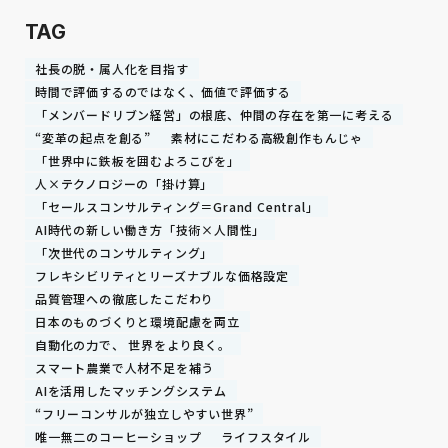
TAG
社長の脱・属人化を目指す
時間で評価するのではなく、価値で評価する
「メンバードリブン経営」の根底、仲間の存在を第一に考える
“変革の起点を創る”
素材にこだわる高級創作もんじゃ
「世界中に鉄板を囲むよろこびを」
人×テクノロジーの「掛け算」
「セールスコンサルティング＝Grand Central」
AI時代の新しい働き方「技術×人間性」
「次世代のコンサルティング」
フレキシビリティとリーズナブルな価格設定
品質管理への徹底したこだわり
日本のものづくりと環境配慮を両立
自動化の力で、 世界をより良く。
スマート農業で人材不足を補う
AIを活用したマッチングシステム
“フリーコンサルが独立しやすい世界”
唯一無二のコーヒーショップ
ライフスタイル