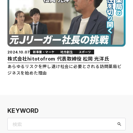
新事業・マーケ
地方創生
スポーツ
2024.10.07
株式会社hitotofrom 代表取締役 松岡 光洋氏
あらゆるリスクを押し退け社会に必要とされる訪問薬局ビ
ジネスを始めた理由
KEYWORD