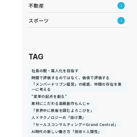
不動産
スポーツ
TAG
社長の脱・属人化を目指す
時間で評価するのではなく、価値で評価する
「メンバードリブン経営」の根底、仲間の存在を第
一に考える
“変革の起点を創る”
素材にこだわる高級創作もんじゃ
「世界中に鉄板を囲むよろこびを」
人×テクノロジーの「掛け算」
「セールスコンサルティング＝Grand Central」
AI時代の新しい働き方「技術×人間性」