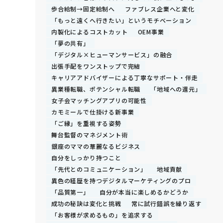
歩合給制→固定給制へ
ファブレス企業へと変化
「もっと遠くへ行きたい」というモチベーション
内製化によるコストカット
OEM事業
「夢の共有」
「デジタル×ヒューマンサービス」の融合
出張手配をワンストップで完結
キャリアアドバイザーによる丁寧なサポート・伴走
異業種転職、ポテンシャル転職
「地域への還元」
女子会マッチングアプリの可能性
カモミールで仕掛ける新事業
「ご縁」を重視する姿勢
舞台監督のマネジメント術
銀座のママの華麗なるビジネス
自分をしっかり持つこと
「先代とのコミュニケーション」
地域貢献
異色の経歴を持つデジタルマーケティングのプロ
「品質第一」
自分が本当に楽しめるかどうか
成功の秘訣は変化と挑戦
常に試行錯誤を繰り返す
「お客様が求めるもの」を追求する