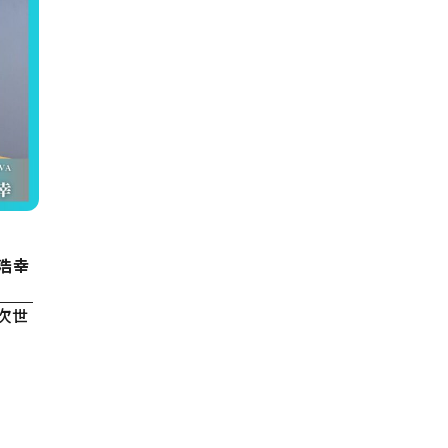
 浩幸
次世