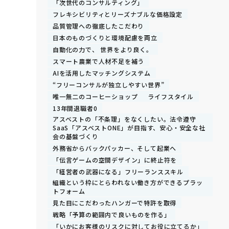
「次世代のコンサルティング」
フレキシビリティとリーズナブルな価格設定
品質管理への徹底したこだわり
日本のものづくりと環境配慮を両立
自動化の力で、 世界をより良く。
スマート農業で人材不足を補う
AIを活用したマッチングシステム
“フリーコンサルが独立しやすい世界”
唯一無二のコーヒーショップ
ライフスタイル
13年間退職者0
アスベストの「不条理」をなくしたい。法令遵守
SaaS「アスベストONE」が目指す、安心・安全な社
会の基盤づくり
外務省からバックパッカー、そして起業へ
「伝言ゲームの空間デザイン」に終止符を
「経営者の武器になる」フリーランススキル
組織という枠にとらわれない働き方ができるプラッ
トフォーム
見た目にこだわったハンガーで特許を取得
戦略「予算の範囲内で良いものを作る」
「いかにお客様のリスクに対してお役に立てるか」