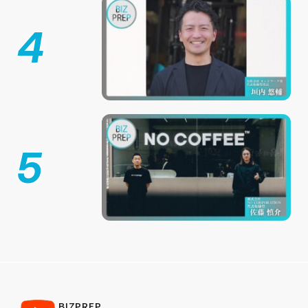
4
5
BIZPREP