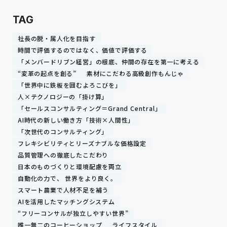
TAG
社長の脱・属人化を目指す
時間で評価するのではなく、価値で評価する
「メンバードリブン経営」の根底、仲間の存在を第一に考える
“変革の起点を創る”
素材にこだわる高級創作もんじゃ
「世界中に鉄板を囲むよろこびを」
人×テクノロジーの「掛け算」
「セールスコンサルティング＝Grand Central」
AI時代の新しい働き方「技術×人間性」
「次世代のコンサルティング」
フレキシビリティとリーズナブルな価格設定
品質管理への徹底したこだわり
日本のものづくりと環境配慮を両立
自動化の力で、 世界をより良く。
スマート農業で人材不足を補う
AIを活用したマッチングシステム
“フリーコンサルが独立しやすい世界”
唯一無二のコーヒーショップ
ライフスタイル