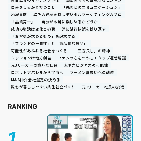
自分をしっかり持つこと
「先代とのコミュニケーション」
地域貢献
異色の経歴を持つデジタルマーケティングのプロ
「品質第一」
自分が本当に楽しめるかどうか
成功の秘訣は変化と挑戦
常に試行錯誤を繰り返す
「お客様が求めるもの」を追求する
「ブランドの一貫性」と「高品質な商品」
可能性があふれる社会をつくる
「三方良し」の精神
ミッションは地方創生
ファンの心をつかむ！クラブ運営秘話
元Jリーガーの意外な転身
太陽光ビジネスの可能性
ロボットアパレルから宇宙へ
ラーメン屋成功への軌跡
M&A仲介会社選定の決め手
誰もが暮らしやすい共生社会づくり
元Jリーガー社長の挑戦
RANKING
1