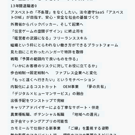
13年間退職者0
アスベストの「不条理」をなくしたい。法令遵守SaaS「アスベス
トONE」が目指す、安心・安全な社会の基盤づくり
外務省からバックパッカー、そして起業へ
「伝言ゲームの空間デザイン」に終止符を
「経営者の武器になる」フリーランススキル
組織という枠にとらわれない働き方ができるプラットフォーム
見た目にこだわったハンガーで特許を取得
戦略「予算の範囲内で良いものを作る」
「いかにお客様のリスクに対してお役に立てるか」
歩合給制→固定給制へ
ファブレス企業へと変化
「もっと遠くへ行きたい」というモチベーション
内製化によるコストカット
OEM事業
「夢の共有」
「デジタル×ヒューマンサービス」の融合
出張手配をワンストップで完結
キャリアアドバイザーによる丁寧なサポート・伴走
異業種転職、ポテンシャル転職
「地域への還元」
女子会マッチングアプリの可能性
カモミールで仕掛ける新事業
「ご縁」を重視する姿勢
舞台監督のマネジメント術
銀座のママの華麗なるビジネス