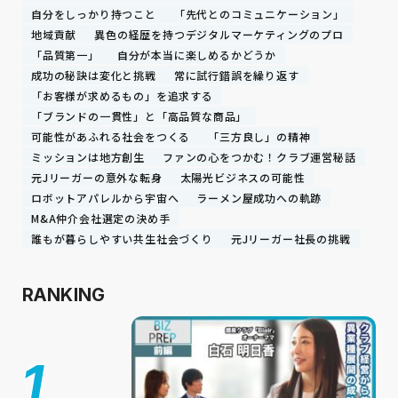
自分をしっかり持つこと
「先代とのコミュニケーション」
地域貢献
異色の経歴を持つデジタルマーケティングのプロ
「品質第一」
自分が本当に楽しめるかどうか
成功の秘訣は変化と挑戦
常に試行錯誤を繰り返す
「お客様が求めるもの」を追求する
「ブランドの一貫性」と「高品質な商品」
可能性があふれる社会をつくる
「三方良し」の精神
ミッションは地方創生
ファンの心をつかむ！クラブ運営秘話
元Jリーガーの意外な転身
太陽光ビジネスの可能性
ロボットアパレルから宇宙へ
ラーメン屋成功への軌跡
M&A仲介会社選定の決め手
誰もが暮らしやすい共生社会づくり
元Jリーガー社長の挑戦
RANKING
1