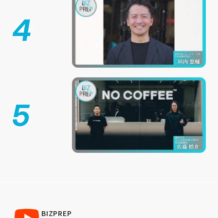
4
5
BIZPREP