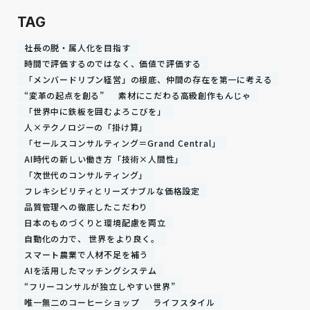
TAG
社長の脱・属人化を目指す
時間で評価するのではなく、価値で評価する
「メンバードリブン経営」の根底、仲間の存在を第一に考える
“変革の起点を創る”
素材にこだわる高級創作もんじゃ
「世界中に鉄板を囲むよろこびを」
人×テクノロジーの「掛け算」
「セールスコンサルティング＝Grand Central」
AI時代の新しい働き方「技術×人間性」
「次世代のコンサルティング」
フレキシビリティとリーズナブルな価格設定
品質管理への徹底したこだわり
日本のものづくりと環境配慮を両立
自動化の力で、 世界をより良く。
スマート農業で人材不足を補う
AIを活用したマッチングシステム
“フリーコンサルが独立しやすい世界”
唯一無二のコーヒーショップ
ライフスタイル