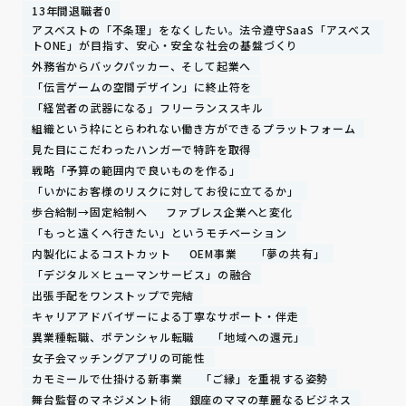
13年間退職者0
アスベストの「不条理」をなくしたい。法令遵守SaaS「アスベス
トONE」が目指す、安心・安全な社会の基盤づくり
外務省からバックパッカー、そして起業へ
「伝言ゲームの空間デザイン」に終止符を
「経営者の武器になる」フリーランススキル
組織という枠にとらわれない働き方ができるプラットフォーム
見た目にこだわったハンガーで特許を取得
戦略「予算の範囲内で良いものを作る」
「いかにお客様のリスクに対してお役に立てるか」
歩合給制→固定給制へ
ファブレス企業へと変化
「もっと遠くへ行きたい」というモチベーション
内製化によるコストカット
OEM事業
「夢の共有」
「デジタル×ヒューマンサービス」の融合
出張手配をワンストップで完結
キャリアアドバイザーによる丁寧なサポート・伴走
異業種転職、ポテンシャル転職
「地域への還元」
女子会マッチングアプリの可能性
カモミールで仕掛ける新事業
「ご縁」を重視する姿勢
舞台監督のマネジメント術
銀座のママの華麗なるビジネス